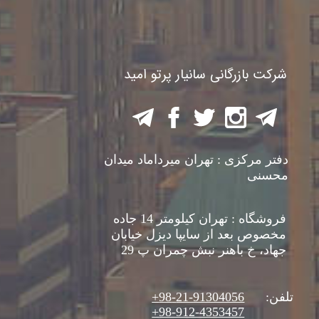
شرکت بازرگانی سانیار پرتو امید
​دفتر مرکزی : تهران میرداماد میدان
محسنی
​فروشگاه : تهران کیلومتر 14 جاده
مخصوص بعد از سایپا دیزل خیابان
جهاد، خ باهنر نبش چمران پ 29
تلفن:
91304056-
21-98+
98-912-4353457+